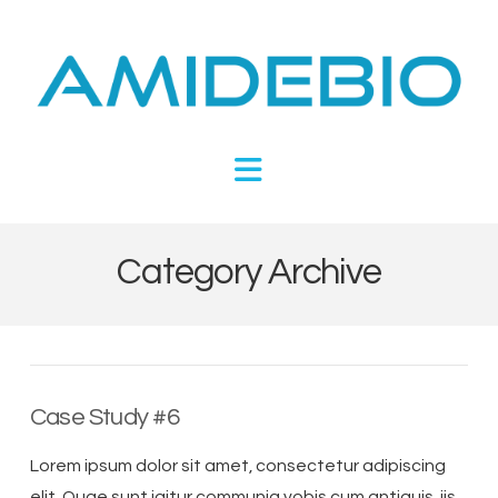
Novel
Peptides
Navigation
Targeting
Metabolic
Category Archive
Disease
Case Study #6
Lorem ipsum dolor sit amet, consectetur adipiscing
elit. Quae sunt igitur communia vobis cum antiquis, iis