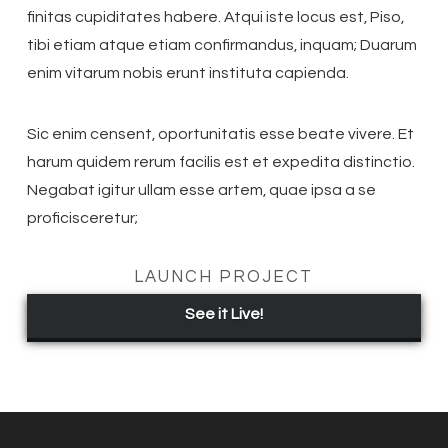
finitas cupiditates habere. Atqui iste locus est, Piso,
tibi etiam atque etiam confirmandus, inquam; Duarum
enim vitarum nobis erunt instituta capienda.
Sic enim censent, oportunitatis esse beate vivere. Et
harum quidem rerum facilis est et expedita distinctio.
Negabat igitur ullam esse artem, quae ipsa a se
proficisceretur;
LAUNCH PROJECT
See it Live!