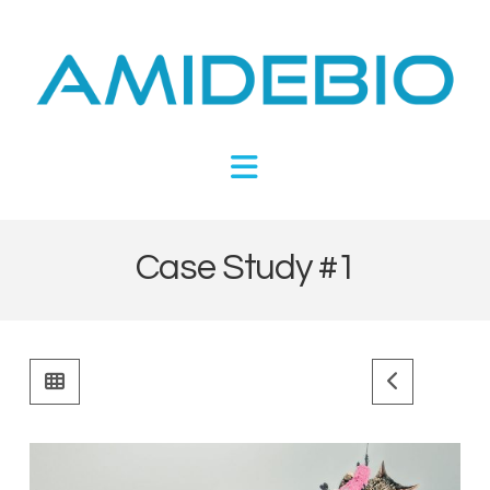
Novel
Peptides
Navigation
Targeting
Metabolic
Case Study #1
Disease