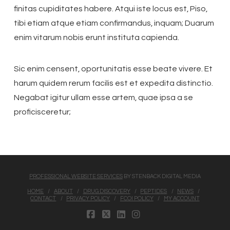
finitas cupiditates habere. Atqui iste locus est, Piso,
tibi etiam atque etiam confirmandus, inquam; Duarum
enim vitarum nobis erunt instituta capienda.
Sic enim censent, oportunitatis esse beate vivere. Et
harum quidem rerum facilis est et expedita distinctio.
Negabat igitur ullam esse artem, quae ipsa a se
proficisceretur;
PROFESSIONAL WEBSITE SERVICES
BY STENBACK DIGITAL MEDIA
HOME
ABOUT
DRUG DISCOVERY
PEPTIDES
NEWS
CONTACT
PRIVACY POLICY
FCOI POLICY
MY ACCOUNT
FACEBOOK
X
LINKEDIN
INSTAGRAM